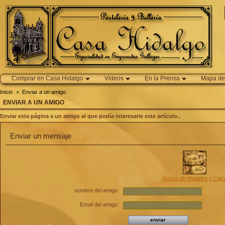
Comprar en Casa Hidalgo
Videos
En la Prensa
Mapa del
Inicio
>
Enviar a un amigo
ENVIAR A UN AMIGO
Enviar esta página a un amigo al que podía interesarle este artículo..
Enviar un mensaje
Rosco de Hojaldre y Cidr
nombre del amigo:
Email del amigo: