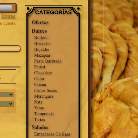
CATEGORÍAS
,
Entrar
Ofertas
u cuenta
Dulces
Bollería
Bizcocho
Hojaldre
Mazapán
Pasta Quebrada
Petisú
Chocolate
Cidra
.
Crema
Frutos Secos
Merengues
Nata
Yema
Temporada
Tartas
Salados
Empanadas Gallegas